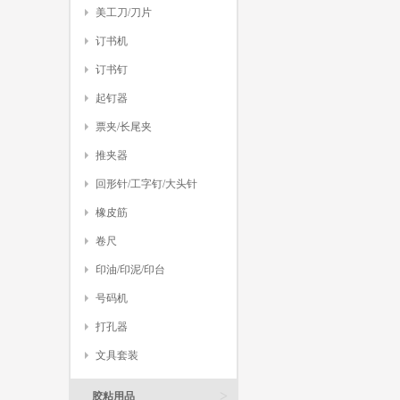
美工刀/刀片
订书机
订书钉
起钉器
票夹/长尾夹
推夹器
回形针/工字钉/大头针
橡皮筋
卷尺
印油/印泥/印台
号码机
打孔器
文具套装
>
胶粘用品