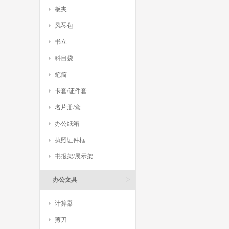
板夹
风琴包
书立
科目袋
笔筒
卡套/证件套
名片册/盒
办公纸箱
执照证件框
书报架/展示架
>
办公文具
计算器
剪刀