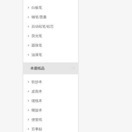
白板笔
钢笔/墨囊
自动铅笔/铅芯
荧光笔
圆珠笔
油漆笔
>
本册纸品
软抄本
皮面本
缝线本
螺旋本
便签纸
百事贴