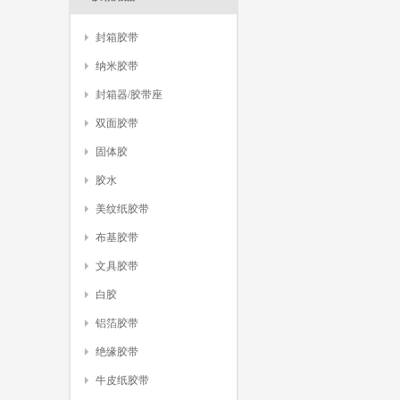
封箱胶带
纳米胶带
封箱器/胶带座
双面胶带
固体胶
胶水
美纹纸胶带
布基胶带
文具胶带
白胶
铝箔胶带
绝缘胶带
牛皮纸胶带