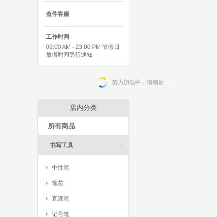
查件客服
工作时间
09:00 AM - 23:00 PM 节假日
放假时间另行通知
努力加载中，请稍后...
店内分类
所有商品
>
书写工具
中性笔
笔芯
直液笔
记号笔