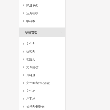
账册单据
活页替芯
学科本
>
收纳管理
文件夹
快劳夹
档案盒
文件袋/套
资料册
文件框/架/座/篮/盘
文件柜
档案袋
抽杆夹/报告夹