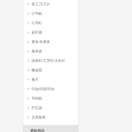
美工刀/刀片
订书机
订书钉
起钉器
票夹/长尾夹
推夹器
回形针/工字钉/大头针
橡皮筋
卷尺
印油/印泥/印台
号码机
打孔器
文具套装
>
胶粘用品