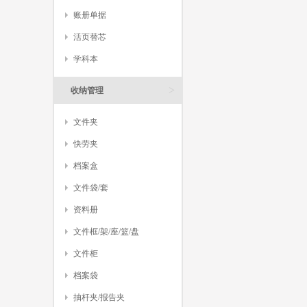
账册单据
活页替芯
学科本
>
收纳管理
文件夹
快劳夹
档案盒
文件袋/套
资料册
文件框/架/座/篮/盘
文件柜
档案袋
抽杆夹/报告夹