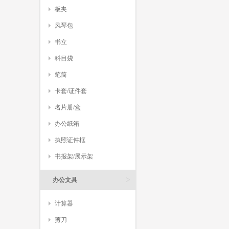
板夹
风琴包
书立
科目袋
笔筒
卡套/证件套
名片册/盒
办公纸箱
执照证件框
书报架/展示架
>
办公文具
计算器
剪刀