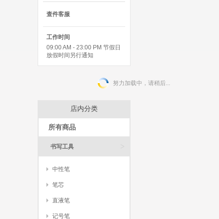
查件客服
工作时间
09:00 AM - 23:00 PM 节假日
放假时间另行通知
努力加载中，请稍后...
店内分类
所有商品
>
书写工具
中性笔
笔芯
直液笔
记号笔