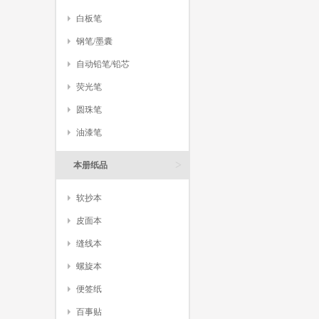
白板笔
钢笔/墨囊
自动铅笔/铅芯
荧光笔
圆珠笔
油漆笔
>
本册纸品
软抄本
皮面本
缝线本
螺旋本
便签纸
百事贴