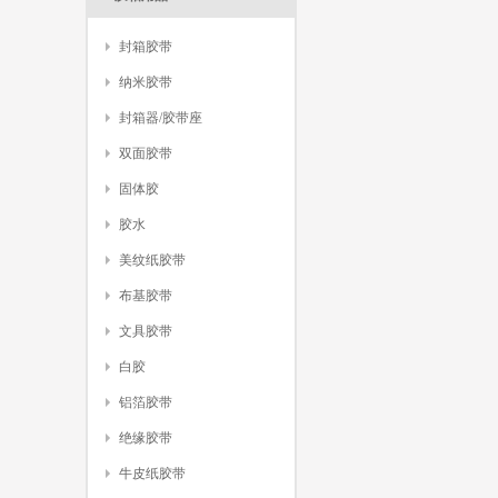
封箱胶带
纳米胶带
封箱器/胶带座
双面胶带
固体胶
胶水
美纹纸胶带
布基胶带
文具胶带
白胶
铝箔胶带
绝缘胶带
牛皮纸胶带